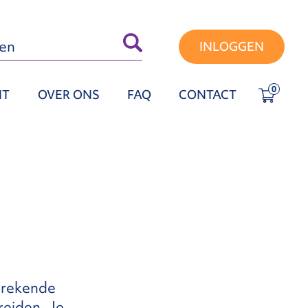
INLOGGEN
0
NT
OVER ONS
FAQ
CONTACT
sprekende
reiden. Je