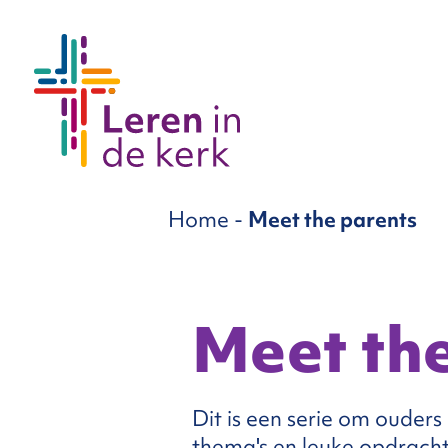
groepen
Home
-
Meet the parents
ema’s
nnement
Meet the
Over
Dit is een serie om ouder
ons
thema's en leuke opdracht