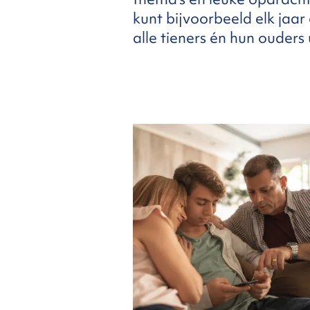
kunt bijvoorbeeld elk jaa
alle tieners én hun ouders 
FAQ
ntact