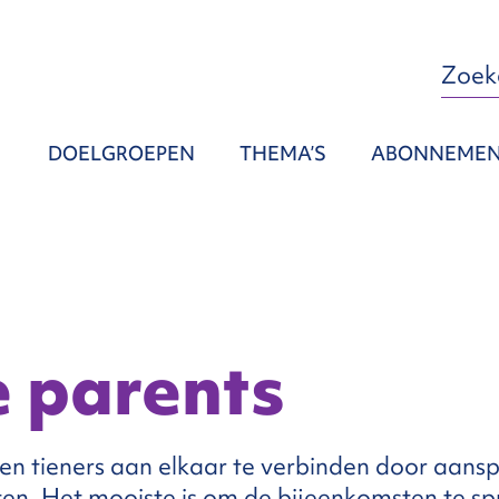
DOELGROEPEN
THEMA’S
ABONNEME
 parents
s en tieners aan elkaar te verbinden door aan
en. Het mooiste is om de bijeenkomsten te sp