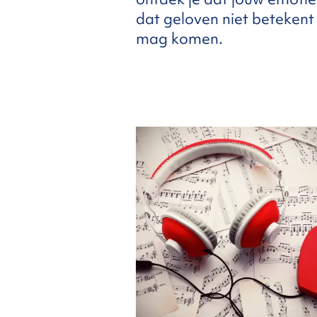
dat geloven niet betekent 
mag komen.
FAQ
ntact