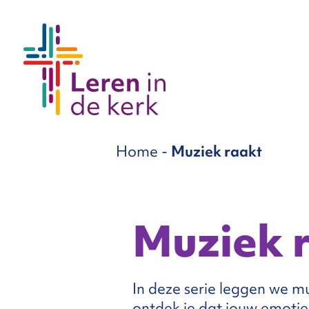
groepen
Home
-
Muziek raakt
ema’s
nnement
Muziek 
Over
In deze serie leggen we m
ons
ontdek je dat jouw emoties