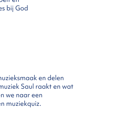
es bij God
 muzieksmaak en delen
muziek Saul raakt en wat
ren we naar een
en muziekquiz.