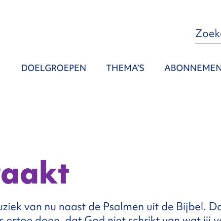
DOELGROEPEN
THEMA’S
ABONNEME
raakt
uziek van nu naast de Psalmen uit de Bijbel. 
 ertoe doen, dat God niet schrikt van wat jij v