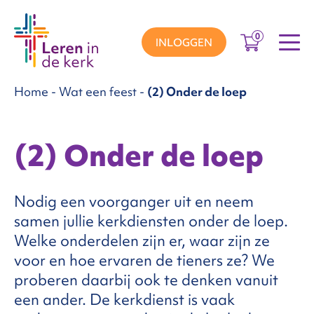
0
INLOGGEN
Home
-
Wat een feest
-
(2) Onder de loep
groepen
(2) Onder de loep
ema’s
Nodig een voorganger uit en neem
nnement
samen jullie kerkdiensten onder de loep.
Welke onderdelen zijn er, waar zijn ze
voor en hoe ervaren de tieners ze? We
Over
proberen daarbij ook te denken vanuit
een ander. De kerkdienst is vaak
ons