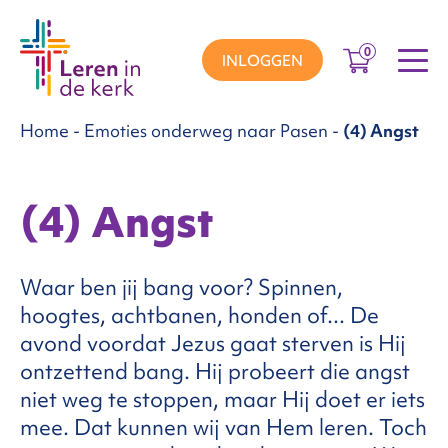
0
INLOGGEN
Home
-
Emoties onderweg naar Pasen
-
(4) Angst
groepen
(4) Angst
ema’s
Waar ben jij bang voor? Spinnen,
nnement
hoogtes, achtbanen, honden of... De
avond voordat Jezus gaat sterven is Hij
ontzettend bang. Hij probeert die angst
Over
niet weg te stoppen, maar Hij doet er iets
mee. Dat kunnen wij van Hem leren. Toch
ons