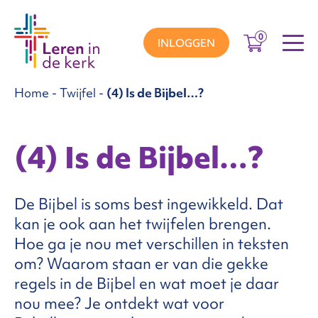
0
INLOGGEN
Home
-
Twijfel
-
(4) Is de Bijbel…?
groepen
(4) Is de Bijbel…?
ema’s
De Bijbel is soms best ingewikkeld. Dat
nnement
kan je ook aan het twijfelen brengen.
Hoe ga je nou met verschillen in teksten
om? Waarom staan er van die gekke
Over
regels in de Bijbel en wat moet je daar
nou mee? Je ontdekt wat voor
ons