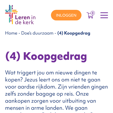
0
INLOGGEN
Home
-
Doe’s duurzaam
-
(4) Koopgedrag
groepen
(4) Koopgedrag
ema’s
Wat triggert jou om nieuwe dingen te
nnement
kopen? Jezus leert ons om niet te gaan
voor aardse rijkdom. Zijn vrienden gingen
zelfs zonder bagage op reis. Onze
Over
aankopen zorgen voor uitbuiting van
mensen in arme landen. We gaan
ons