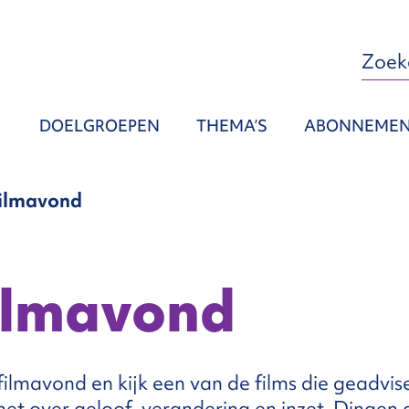
DOELGROEPEN
THEMA’S
ABONNEME
Filmavond
Filmavond
ilmavond en kijk een van de films die geadvis
het over geloof, verandering en inzet. Dingen d