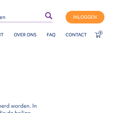
INLOGGEN
0
NT
OVER ONS
FAQ
CONTACT
eerd worden. In
ie de heilige