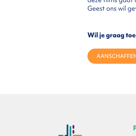
Geest ons wil ge
FAQ
Wil je graag to
ntact
AANSCHAFFE