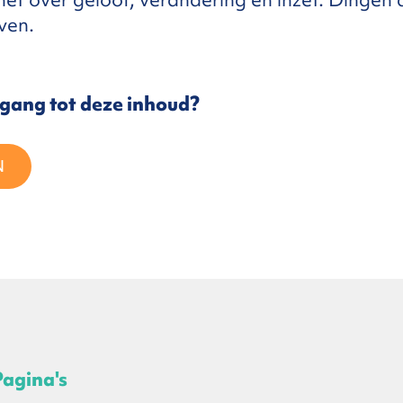
ven.
egang tot deze inhoud?
N
Pagina's