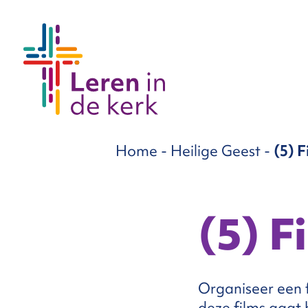
groepen
Home
-
Heilige Geest
-
(5) 
ema’s
nnement
(5) 
Over
Organiseer een f
ons
deze films gaat 