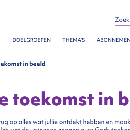
DOELGROEPEN
THEMA’S
ABONNEME
oekomst in beeld
e toekomst in 
rug op alles wat jullie ontdekt hebben en maak 
eldt wat de visioenen zeggen over Gods toeko