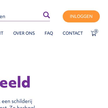
INLOGGEN
0
NT
OVER ONS
FAQ
CONTACT
beeld
een schilderij
mst. Zo herhaal