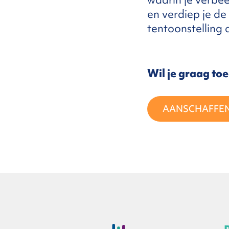
en verdiep je de
tentoonstelling 
FAQ
ntact
Wil je graag to
AANSCHAFFE