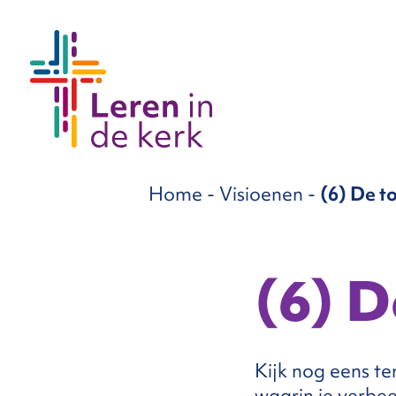
groepen
Home
-
Visioenen
-
(6) De t
ema’s
nnement
(6) D
Over
Kijk nog eens te
ons
waarin je verbe