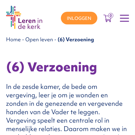
0
INLOGGEN
Home
-
Open leven
-
(6) Verzoening
groepen
(6) Verzoening
ema’s
In de zesde kamer, de bede om
nnement
vergeving, leer je om je wonden en
zonden in de genezende en vergevende
handen van de Vader te leggen.
Over
Vergeving speelt een centrale rol in
menselijke relaties. Daarom maken we in
ons