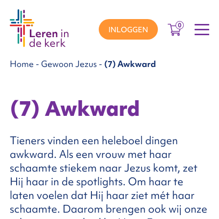
0
INLOGGEN
Home
-
Gewoon Jezus
-
(7) Awkward
groepen
(7) Awkward
ema’s
Tieners vinden een heleboel dingen
nnement
awkward. Als een vrouw met haar
schaamte stiekem naar Jezus komt, zet
Hij haar in de spotlights. Om haar te
Over
laten voelen dat Hij haar ziet mét haar
schaamte. Daarom brengen ook wij onze
ons