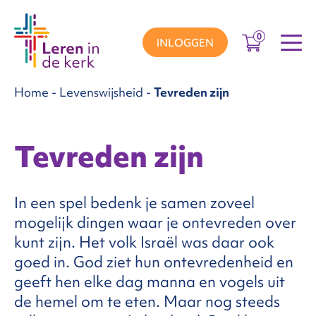
0
INLOGGEN
Home
-
Levenswijsheid
-
Tevreden zijn
groepen
Tevreden zijn
ema’s
In een spel bedenk je samen zoveel
nnement
mogelijk dingen waar je ontevreden over
kunt zijn. Het volk Israël was daar ook
goed in. God ziet hun ontevredenheid en
Over
geeft hen elke dag manna en vogels uit
de hemel om te eten. Maar nog steeds
ons