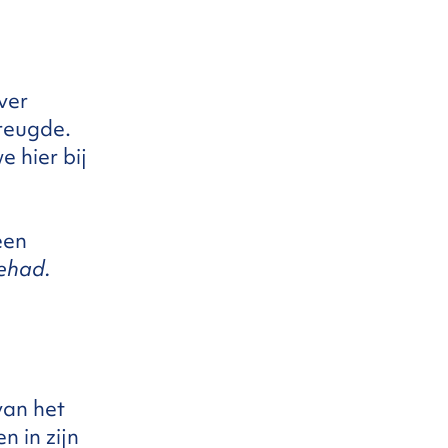
ver
vreugde.
e hier bij
een
gehad.
 van het
n in zijn