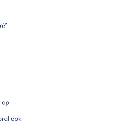
n?’
e op
oral ook