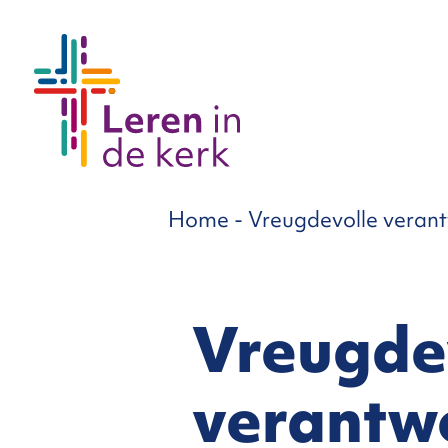
groepen
Home
-
Vreugdevolle verant
ema’s
nnement
Vreugde
Over
verantw
ons