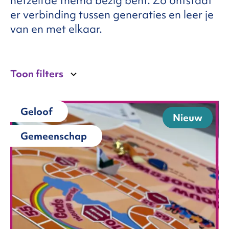
hetzelfde thema bezig bent. Zo ontstaat
er verbinding tussen generaties en leer je
van en met elkaar.
FAQ
ntact
Toon filters
Geloof
Nieuw
Gemeenschap