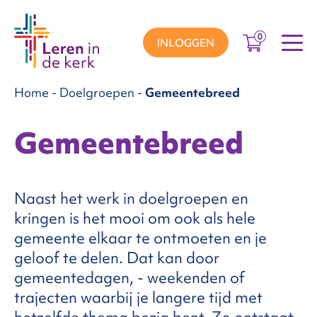
0
INLOGGEN
Home
-
Doelgroepen
-
Gemeentebreed
groepen
Gemeentebreed
ema’s
Naast het werk in doelgroepen en
kringen is het mooi om ook als hele
nnement
gemeente elkaar te ontmoeten en je
geloof te delen. Dat kan door
Over
gemeentedagen, - weekenden of
trajecten waarbij je langere tijd met
ons