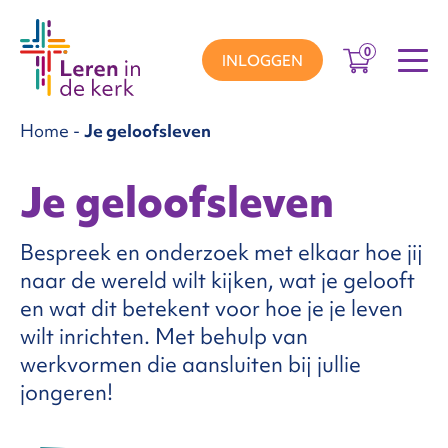
0
INLOGGEN
Home
-
Je geloofsleven
groepen
Je geloofsleven
ema’s
Bespreek en onderzoek met elkaar hoe jij
naar de wereld wilt kijken, wat je gelooft
en wat dit betekent voor hoe je je leven
nnement
wilt inrichten. Met behulp van
werkvormen die aansluiten bij jullie
Over
jongeren!
ons