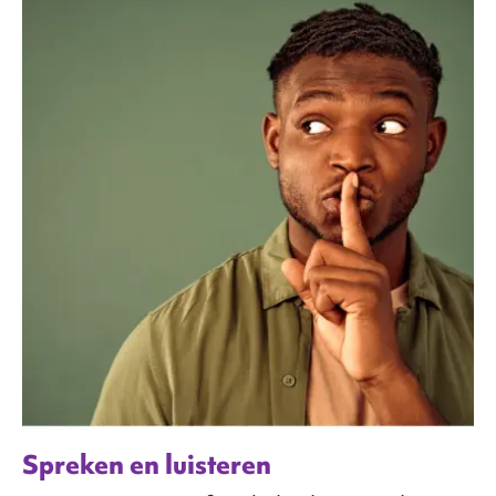
FAQ
ntact
Spreken en luisteren