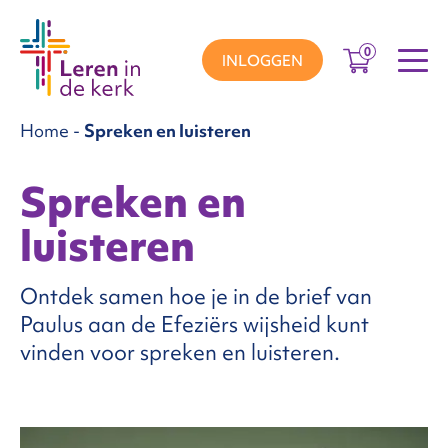
0
INLOGGEN
Home
-
Spreken en luisteren
groepen
Spreken en
luisteren
ema’s
Ontdek samen hoe je in de brief van
nnement
Paulus aan de Efeziërs wijsheid kunt
vinden voor spreken en luisteren.
Over
ons