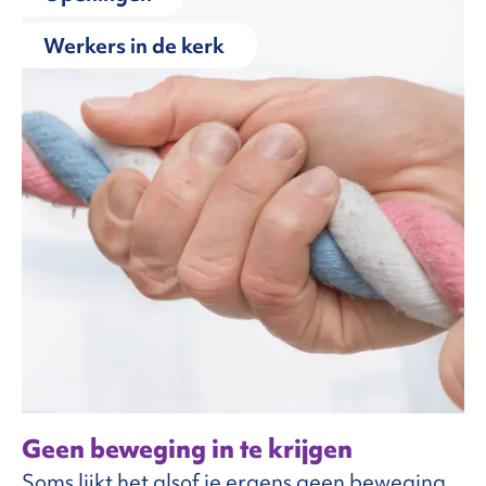
Werkers in de kerk
FAQ
ntact
Geen beweging in te krijgen
Soms lijkt het alsof je ergens geen beweging