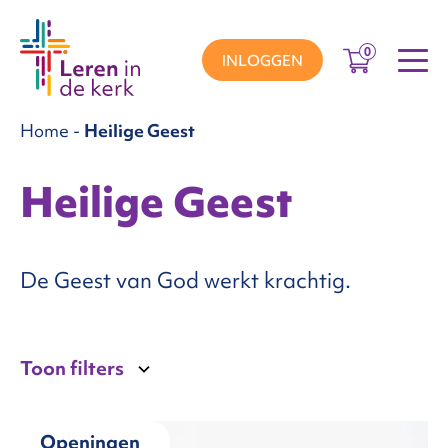
0
INLOGGEN
Home
-
Heilige Geest
groepen
Heilige Geest
ema’s
De Geest van God werkt krachtig.
nnement
Toon filters
Over
ons
Openingen