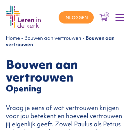
0
INLOGGEN
Home
-
Bouwen aan vertrouwen
-
Bouwen aan
groepen
vertrouwen
Bouwen aan
ema’s
vertrouwen
Opening
nnement
Vraag je eens af wat vertrouwen krijgen
Over
voor jou betekent en hoeveel vertrouwen
jij eigenlijk geeft. Zowel Paulus als Petrus
ons