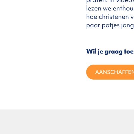
lezen we enthou
hoe christenen v
FAQ
paar potjes jon
ntact
Wil je graag to
AANSCHAFFE