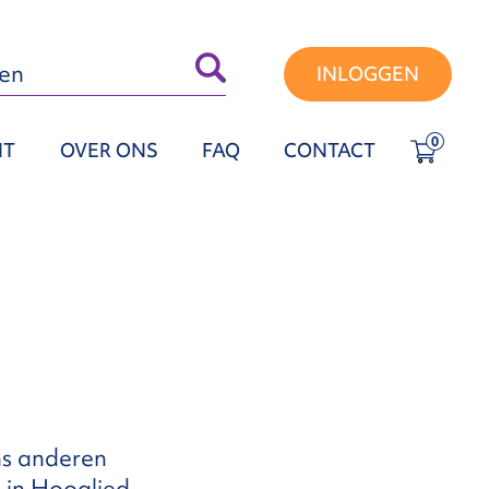
INLOGGEN
0
NT
OVER ONS
FAQ
CONTACT
ns anderen
n in Hooglied