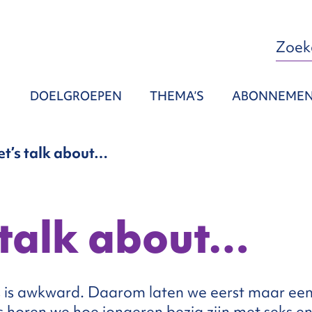
DOELGROEPEN
THEMA’S
ABONNEME
et’s talk about…
 talk about…
s is awkward. Daarom laten we eerst maar ee
’s horen we hoe jongeren bezig zijn met seks e