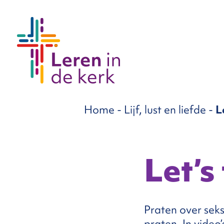
groepen
Home
-
Lijf, lust en liefde
-
L
ema’s
nnement
Let’s
Over
Praten over sek
ons
praten. In video