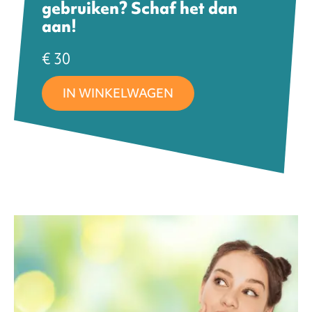
gebruiken? Schaf het dan
aan!
FAQ
€ 30
IN WINKELWAGEN
ntact