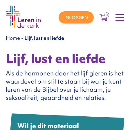
0
INLOGGEN
Home
-
Lijf, lust en liefde
groepen
Lijf, lust en liefde
ema’s
Als de hormonen door het lijf gieren is het
waardevol om stil te staan bij wat je kunt
leren van de Bijbel over je lichaam, je
nnement
seksualiteit, geaardheid en relaties.
Over
ons
Wil je dit materiaal