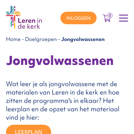
0
INLOGGEN
Home
-
Doelgroepen
-
Jongvolwassenen
groepen
Jongvolwassenen
ema’s
Wat leer je als jongvolwassene met de
materialen van Leren in de kerk en hoe
nnement
zitten de programma's in elkaar? Het
leerplan en de opzet van het materiaal
Over
vind je hier:
ons
LEERPLAN