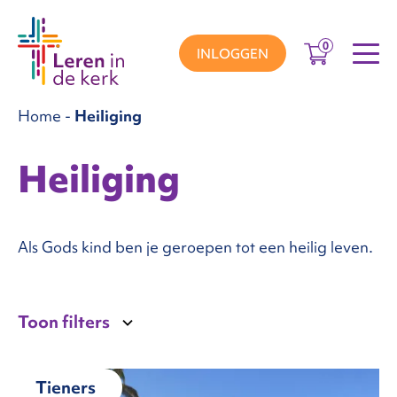
0
INLOGGEN
Home
-
Heiliging
groepen
Heiliging
ema’s
Als Gods kind ben je geroepen tot een heilig leven.
nnement
Toon filters
Over
ons
Tieners